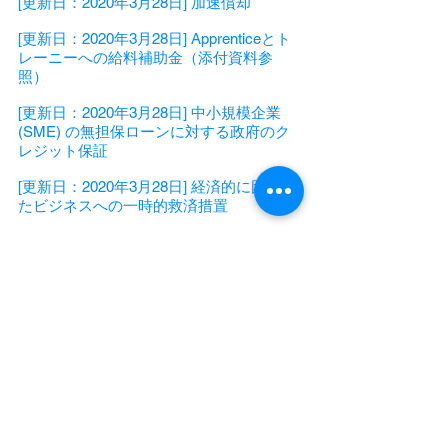
[更新日：2020年3月28日]
加速償却
[更新日：2020年3月28日]
Apprenticeとト
レーニーへの給料補助金（添付資料参
照）
[更新日：2020年3月28日]
中小規模企業
(SME) の無担保ローンに対する政府のク
レジット保証
[更新日：2020年3月28日]
経済的に困窮し
たビジネスへの一時的救済措置
[更新日：2020年3月28日]
個人に対する所
得サポートについて (JobSeeker)
[更新日：2020年3月28日]
Superannuation
への一時的な早期アクセス
[更新日：2020年3月27日]
雇用者に対して
のキャッシュフロー支援
Disclaimer: