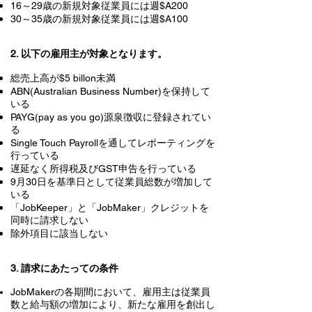
16～29歳の新規対象従業員には週$A200
30～35歳の新規対象従業員には週$A100
2. 以下の雇用主が対象となります。
総売上高が$5 billon未満
ABN(Australian Business Number)を保持して
いる
PAYG(pay as you go)源泉徴収に登録されてい
る
Single Touch Payrollを通してレポーティングを
行っている
遅延なく所得税及びGST申告を行っている
9月30日を基準日として従業員総数が増加して
いる
「JobKeeper」と「JobMaker」クレジットを
同時に請求しない
除外項目に該当しない
3. 請求にあたっての条件
JobMakerの各期間において、雇用主は従業員
数と給与額の増加により、新たな雇用を創出し